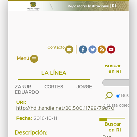
Contacto
Menú
Buscar
en RI
LA LÍNEA
ZARUR CORTES JORGE
EDUARDO
Buscar 
URI:
Esta colecció
http://hdl.handle.net/20.500.11799/79870
Fecha:
2016-10-11
Buscar
en RI
Descripción: