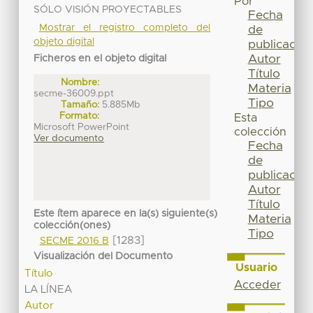
Por
SÓLO VISIÓN PROYECTABLES
Fecha
Mostrar el registro completo del
de
objeto digital
publicación
Autor
Ficheros en el objeto digital
Título
Nombre:
Materia
secme-36009.ppt
Tipo
Tamaño:
5.885Mb
Formato:
Esta
Microsoft PowerPoint
colección
Ver documento
Fecha
de
publicación
Autor
Título
Este ítem aparece en la(s) siguiente(s)
Materia
colección(ones)
Tipo
[1283]
SECME 2016 B
Visualización del Documento
Usuario
Título
Acceder
LA LÍNEA
Autor