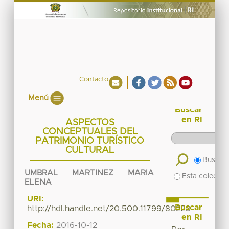
Contacto
Menú
Buscar
en RI
ASPECTOS
CONCEPTUALES DEL
PATRIMONIO TURÍSTICO
CULTURAL
Buscar 
UMBRAL MARTINEZ MARIA
Esta colecció
ELENA
URI:
Buscar
http://hdl.handle.net/20.500.11799/80220
en RI
Fecha:
2016-10-12