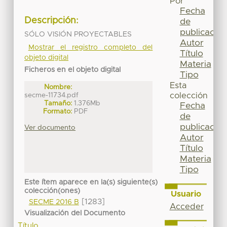
Por
Fecha
Descripción:
de
publicación
SÓLO VISIÓN PROYECTABLES
Autor
Mostrar el registro completo del
Título
objeto digital
Materia
Ficheros en el objeto digital
Tipo
Esta
Nombre:
secme-11734.pdf
colección
Tamaño:
1.376Mb
Fecha
Formato:
PDF
de
publicación
Ver documento
Autor
Título
Materia
Tipo
Este ítem aparece en la(s) siguiente(s)
colección(ones)
Usuario
[1283]
SECME 2016 B
Acceder
Visualización del Documento
Título