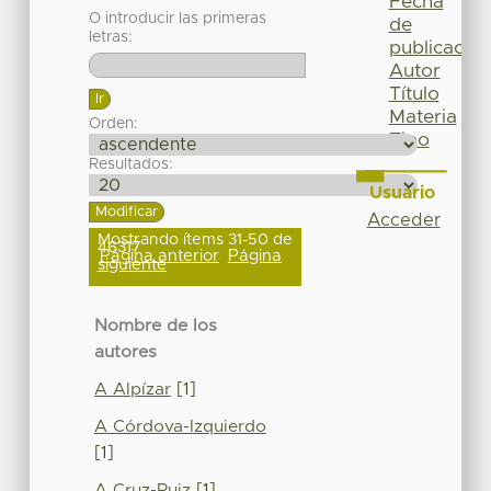
Fecha
O introducir las primeras
de
letras:
publicación
Autor
Título
Materia
Orden:
Tipo
Resultados:
Usuario
Acceder
Mostrando ítems 31-50 de
46317
Página anterior
Página
siguiente
Nombre de los
autores
A Alpízar
[1]
A Córdova-Izquierdo
[1]
A Cruz-Ruiz
[1]