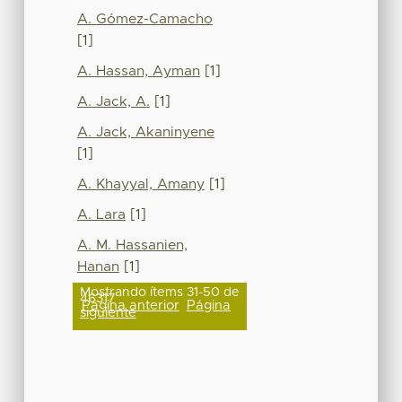
A. Gómez-Camacho
[1]
A. Hassan, Ayman
[1]
A. Jack, A.
[1]
A. Jack, Akaninyene
[1]
A. Khayyal, Amany
[1]
A. Lara
[1]
A. M. Hassanien,
Hanan
[1]
Mostrando ítems 31-50 de
46317
Página anterior
Página
siguiente