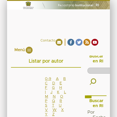
Contacto
Menú
Buscar
Listar por autor
en RI
0-9
A
B
C
D
E
F
G
H
I
J
K
L
M
N
O
Buscar
P
Q
R
S
T
U
en RI
V
W
X
Por
Y
Z