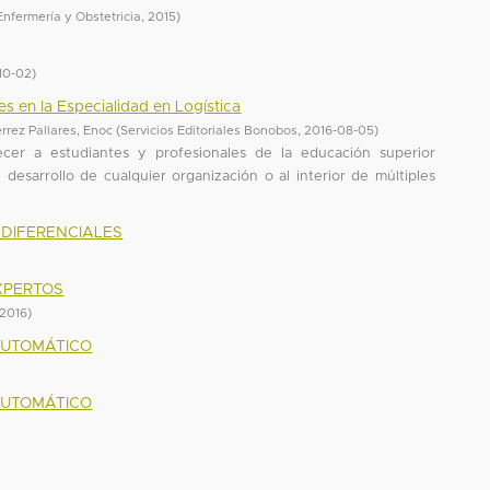
Enfermería y Obstetricia
,
2015
)
10-02
)
s en la Especialidad en Logística
érrez Pallares, Enoc
(
Servicios Editoriales Bonobos
,
2016-08-05
)
recer a estudiantes y profesionales de la educación superior
 desarrollo de cualquier organización o al interior de múltiples
 DIFERENCIALES
EXPERTOS
/2016
)
 AUTOMÁTICO
 AUTOMÁTICO