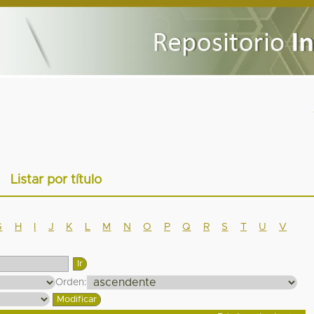
Listar por título
G
H
I
J
K
L
M
N
O
P
Q
R
S
T
U
V
Orden: