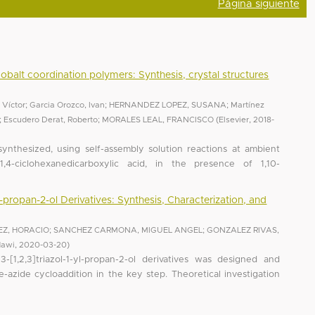
Página siguiente
balt coordination polymers: Synthesis, crystal structures
 Víctor
;
Garcia Orozco, Ivan
;
HERNANDEZ LOPEZ, SUSANA
;
Martínez
;
Escudero Derat, Roberto
;
MORALES LEAL, FRANCISCO
(
Elsevier
,
2018-
nthesized, using self-assembly solution reactions at ambient
1,4-ciclohexanedicarboxylic acid, in the presence of 1,10-
yl-propan-2-ol Derivatives: Synthesis, Characterization, and
EZ, HORACIO
;
SANCHEZ CARMONA, MIGUEL ANGEL
;
GONZALEZ RIVAS,
dawi
,
2020-03-20
)
-[1,2,3]triazol-1-yl-propan-2-ol derivatives was designed and
-azide cycloaddition in the key step. Theoretical investigation