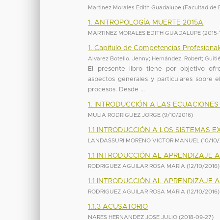
Martinez Morales Edith Guadalupe
(
Facultad de 
1. ANTROPOLOGÍA MUERTE 2015A
MARTINEZ MORALES EDITH GUADALUPE
(
2015-
1. Capitulo de Competencias Profesionale
Alvarez Botello, Jenny
;
Hernández, Robert
;
Guiti
El presente libro tiene por objetivo of
aspectos generales y particulares sobre el
procesos. Desde ...
1. INTRODUCCIÓN A LAS ECUACIONES
MULIA RODRIGUEZ JORGE
(
9/10/2016
)
1.1 INTRODUCCIÓN A LOS SISTEMAS 
LANDASSURI MORENO VICTOR MANUEL
(
10/10
1.1 INTRODUCCIÓN AL APRENDIZAJE
RODRIGUEZ AGUILAR ROSA MARIA
(
12/10/2016
)
1.1 INTRODUCCIÓN AL APRENDIZAJE
RODRIGUEZ AGUILAR ROSA MARIA
(
12/10/2016
)
1.1.3 ACUSATORIO
NARES HERNANDEZ JOSE JULIO
(
2018-09-27
)