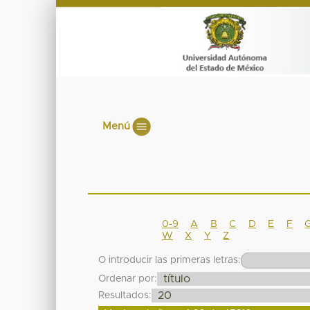
Menú
0-9
A
B
C
D
E
F
W
X
Y
Z
O introducir las primeras letras:
Ordenar por:
Resultados: