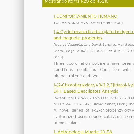
Mostrando ítems 1-20 de 45216
1 COMPORTAMIENTO HUMANO
TORRES NAKAGAWA SARA
(
2019-09-30
)
1,4-Cyclohexanedicarboxylato-bridged co
and magnetic properties
Rosales Vázquez, Luis David
;
Sánchez Mendieta,
Otero, Diego
;
MORALES LUCKIE, RAUL ALBERTO
01-18
)
Three coordination polymers have been sy
conditions, combining Co(II) ion with 
phenantrolione and two ...
1-(2-Chlorobenzyloxy)-3-[1,2,3]triazol-1-
DFT-Based Descriptors Analysis
ROMAN MALDONADO, EVA ELOISA
;
REYES PER
NELLY MA DE LA PAZ
;
Cuevas Yáñez, Erick
(
Hin
A novel series of 1-(2-chlorobenzyloxy)-3
synthesized using copper catalyzed alkyne
of molecular ...
1. Antropología Muerte 2015A