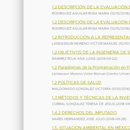
1.2 DESCRIPCIÓN DE LA EVALUACIÓN
RODRIGUEZ AGUILAR ROSA MARIA
(
12/10/2016
)
1.2 DESCRIPCIÓN DE LA EVALUACIÓN
RODRIGUEZ AGUILAR ROSA MARIA
(
12/10/2016
)
1.2 INTRODUCCIÓN A LA REPRESENT
LANDASSURI MORENO VICTOR MANUEL
(
10/10
1.2 OBJETIVOS DE LA INGENIERIA DE
RAMIREZ ROJA ANA LUISA
(
2019-09-22
)
1.2 Paradigmas de la Programación en P
Landassuri Moreno Victor Manuel
(
Centro Univer
1.2 POLÍTICAS DE SALUD
MALDONADO GONZALEZ VICTORIA
(
11/10/2016
1.3 MÉTODOS Y TÉCNICAS DE LA INV
CORRAL GONZALEZ TERESA DE JESUS
(
2018-09
1.4.2 DERECHOS DEL IMPUTADO
NARES HERNANDEZ JOSE JULIO
(
2018-09-28
)
1.5. SITUACIÓN AMBIENTAL EN MÉXIC