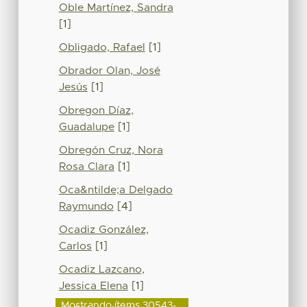
Oble Martínez, Sandra
[1]
Obligado, Rafael
[1]
Obrador Olan, José
Jesús
[1]
Obregon Díaz,
Guadalupe
[1]
Obregón Cruz, Nora
Rosa Clara
[1]
Oca&ntilde;a Delgado
Raymundo
[4]
Ocadiz González,
Carlos
[1]
Ocadiz Lazcano,
Jessica Elena
[1]
Mostrando ítems 30543-