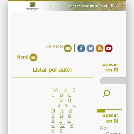
Contacto
Menú
Buscar
Listar por autor
en RI
0-9
A
B
C
D
E
F
G
H
I
J
K
L
M
N
O
Buscar
P
Q
R
S
T
U
en RI
V
W
X
Por
Y
Z