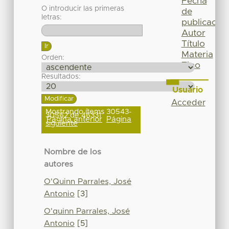
Fecha
O introducir las primeras
de
letras:
publicación
Autor
Título
Materia
Orden:
Tipo
Resultados:
Usuario
Acceder
Mostrando ítems 30543-
30562 de 46331
Página anterior
Página
siguiente
Nombre de los
autores
O'Quinn Parrales, José
Antonio
[3]
O'quinn Parrales, José
Antonio
[5]