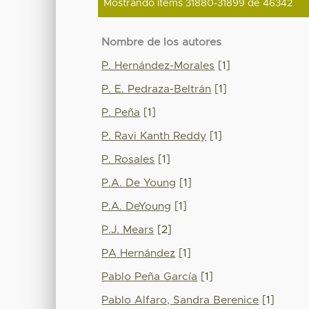
Mostrando ítems 31880-31899 de 46342
Nombre de los autores
P. Hernández-Morales
[1]
P. E. Pedraza-Beltrán
[1]
P. Peña
[1]
P. Ravi Kanth Reddy
[1]
P. Rosales
[1]
P.A. De Young
[1]
P.A. DeYoung
[1]
P.J. Mears
[2]
PA Hernández
[1]
Pablo Peña García
[1]
Pablo Alfaro, Sandra Berenice
[1]