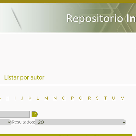
Listar por autor
G
H
I
J
K
L
M
N
O
P
Q
R
S
T
U
V
Resultados: