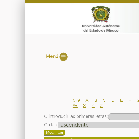
Menú
0-9
A
B
C
D
E
F
W
X
Y
Z
O introducir las primeras letras:
Orden: