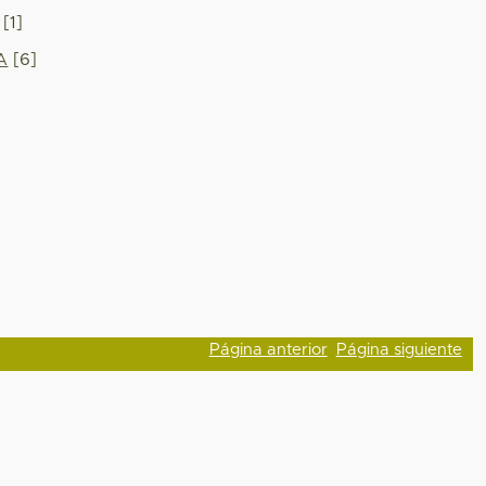
[1]
A
[6]
Página anterior
Página siguiente