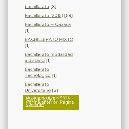
bachillerato
[8]
Bachillerato (2015)
[58]
Bachillerato -- Oaxaca
[1]
BACHILLERATO MIXTO
[1]
Bachillerato modalidad
a distanci
[1]
Bachillerato
Tecnológico
[1]
Bachillerato
Universitario
[3]
Mostrando ítems 5391-
5410 de 58368
Página anterior
Página
siguiente