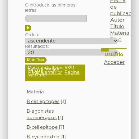
Fecha
O introducir las primeras
de
letras:
publicación
Autor
Título
Materia
Orden:
Tipo
Resultados:
Usuario
Acceder
Mostrando ítems 5391-
5410 de 58368
Página anterior
Página
siguiente
Materia
B cell epitopes
[1]
B-agonistas
adrenérgicos
[1]
B-cell epitope
[1]
B-cyclodextrin
[1]