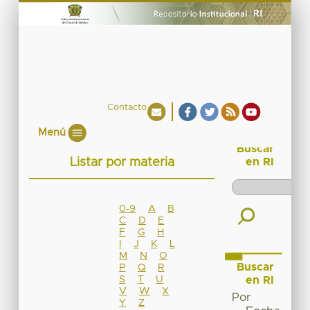
Contacto
Menú
Buscar
Listar por materia
en RI
0-9
A
B
C
D
E
F
G
H
I
J
K
L
M
N
O
Buscar
P
Q
R
S
T
U
en RI
V
W
X
Por
Y
Z