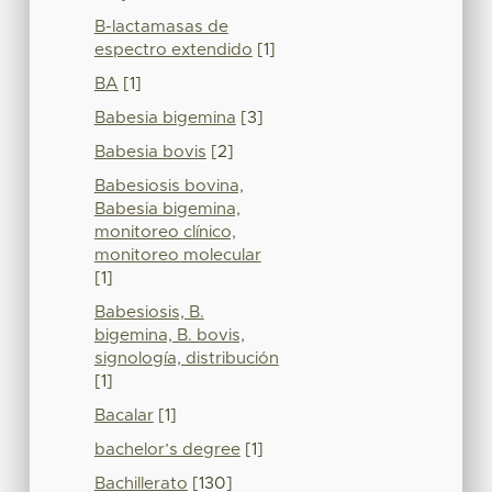
B-lactamasas de
espectro extendido
[1]
BA
[1]
Babesia bigemina
[3]
Babesia bovis
[2]
Babesiosis bovina,
Babesia bigemina,
monitoreo clínico,
monitoreo molecular
[1]
Babesiosis, B.
bigemina, B. bovis,
signología, distribución
[1]
Bacalar
[1]
bachelor’s degree
[1]
Bachillerato
[130]