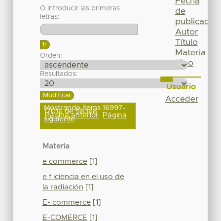
Fecha
O introducir las primeras
de
letras:
publicación
Autor
Título
Materia
Orden:
Tipo
Resultados:
Usuario
Acceder
Mostrando ítems 16997-
17016 de 58368
Página anterior
Página
siguiente
Materia
e commerce
[1]
e f iciencia en el uso de
la radiación
[1]
E- commerce
[1]
E-COMERCE
[1]