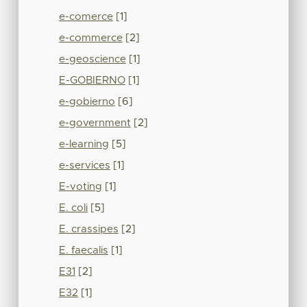
e-comerce
[1]
e-commerce
[2]
e-geoscience
[1]
E-GOBIERNO
[1]
e-gobierno
[6]
e-government
[2]
e-learning
[5]
e-services
[1]
E-voting
[1]
E. coli
[5]
E. crassipes
[2]
E. faecalis
[1]
E31
[2]
E32
[1]