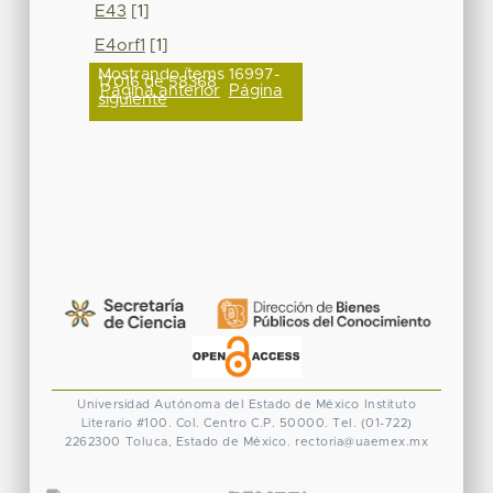
E43
[1]
E4orf1
[1]
Mostrando ítems 16997-
17016 de 58368
Página anterior
Página
siguiente
Universidad Autónoma del Estado de México
Instituto
Literario #100. Col. Centro
C.P. 50000. Tel. (01-722)
2262300
Toluca, Estado de México.
rectoria@uaemex.mx