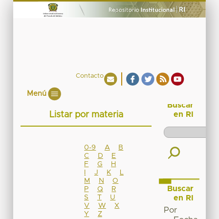
Contacto
Menú
Buscar
Listar por materia
en RI
0-9
A
B
C
D
E
F
G
H
I
J
K
L
M
N
O
Buscar
P
Q
R
S
T
U
en RI
V
W
X
Por
Y
Z