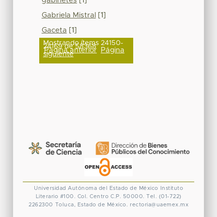
gabinetes
[1]
Gabriela Mistral
[1]
Gaceta
[1]
Mostrando ítems 24150-
24169 de 58368
Página anterior
Página
siguiente
Universidad Autónoma del Estado de México
Instituto
Literario #100. Col. Centro
C.P. 50000. Tel. (01-722)
2262300
Toluca, Estado de México.
rectoria@uaemex.mx