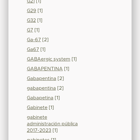
G21
[1]
G29
[1]
G32
[1]
G7
[1]
Ga-67
[2]
Ga67
[1]
GABAergic system
[1]
GABAPENTINA
[1]
Gabapentina
[2]
gabapentina
[2]
Gabapetina
[1]
Gabinete
[1]
gabinete
administración pública
2017-2023
[1]