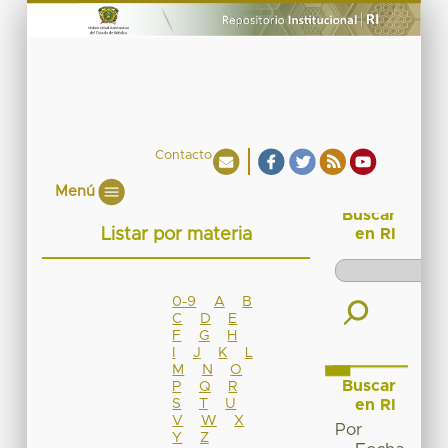
Contacto
Menú
Buscar
Listar por materia
en RI
0-9
A
B
C
D
E
F
G
H
I
J
K
L
M
N
O
Buscar
P
Q
R
S
T
U
en RI
V
W
X
Por
Y
Z