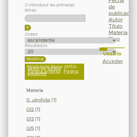
Fecha
O introducir las primeras
de
letras:
publicación
Autor
Título
Materia
Orden:
Tipo
Resultados:
Usuario
Acceder
Mostrando ítems 24150-
24169 de 58368
Página anterior
Página
siguiente
Materia
G. ulmifolia
[1]
G12
[1]
G13
[1]
G15
[1]