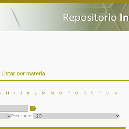
Listar por materia
G
H
I
J
K
L
M
N
O
P
Q
R
S
T
U
V
Resultados: