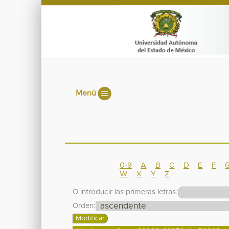
Menú
0-9
A
B
C
D
E
F
W
X
Y
Z
O introducir las primeras letras:
Orden: