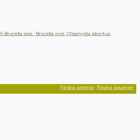
 Brucella spp.; Brucella ovis; Chlamydia abortus;
Página anterior
Página siguiente