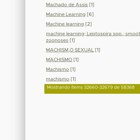
Machado de Assis
[1]
Machine Learning
[6]
Machine learning
[2]
machine learning; Leptospira spp.; smooth
zoonoses
[1]
MACHISM,O SEXUAL
[1]
MACHISMO
[1]
Machismo
[1]
machismo
[1]
Mostrando ítems 32660-32679 de 58368