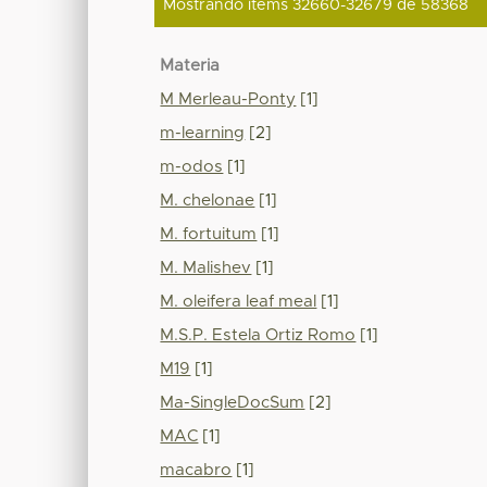
Mostrando ítems 32660-32679 de 58368
Materia
M Merleau-Ponty
[1]
m-learning
[2]
m-odos
[1]
M. chelonae
[1]
M. fortuitum
[1]
M. Malishev
[1]
M. oleifera leaf meal
[1]
M.S.P. Estela Ortiz Romo
[1]
M19
[1]
Ma-SingleDocSum
[2]
MAC
[1]
macabro
[1]