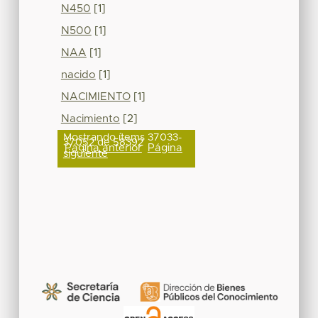
N450
[1]
N500
[1]
NAA
[1]
nacido
[1]
NACIMIENTO
[1]
Nacimiento
[2]
Mostrando ítems 37033-
37052 de 58392
Página anterior
Página
siguiente