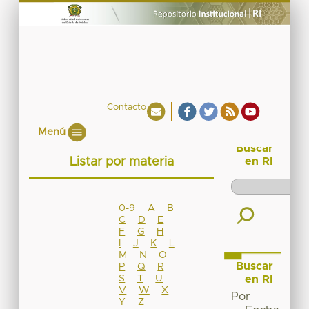
Contacto
Menú
Buscar
Listar por materia
en RI
0-9
A
B
C
D
E
F
G
H
I
J
K
L
M
N
O
Buscar
P
Q
R
S
T
U
en RI
V
W
X
Por
Y
Z