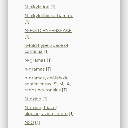
N-alkylation
[1]
N-alkyldithiocarbamate
[1]
N-FOLD HYPERSPACE
[1]
n-fold hyperspace of
continua
[1]
N-gramas
[1]
n-gramas
[1]
n-gramas, análisis de
sentimientos, SUM, IA,
redes neuronales
[1]
N-oxido
[1]
N-oxido, triazol,
alquino, azida, cobre
[1]
N2O
[1]