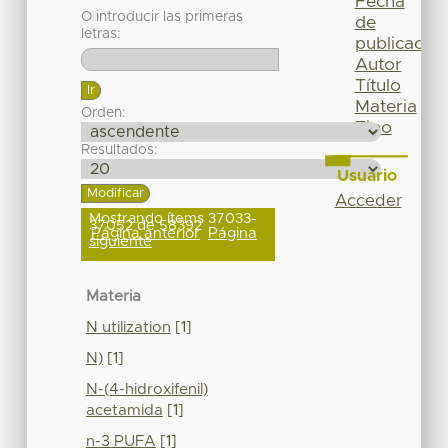
Fecha
O introducir las primeras
de
letras:
publicación
Autor
Título
Materia
Orden:
Tipo
Resultados:
Usuario
Acceder
Mostrando ítems 37033-
37052 de 58392
Página anterior
Página
siguiente
Materia
N utilization
[1]
N)
[1]
N-(4-hidroxifenil)
acetamida
[1]
n-3 PUFA
[1]