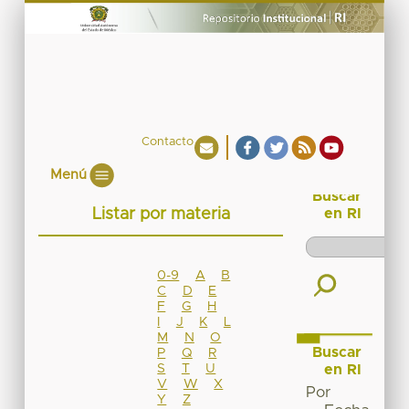
Contacto
Menú
Buscar
Listar por materia
en RI
0-9
A
B
C
D
E
F
G
H
I
J
K
L
M
N
O
Buscar
P
Q
R
S
T
U
en RI
V
W
X
Por
Y
Z