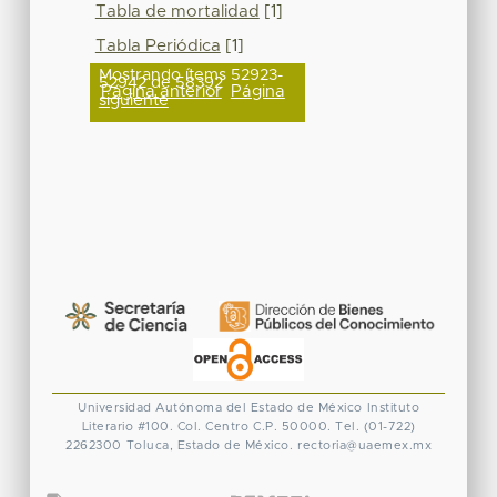
Tabla de mortalidad
[1]
Tabla Periódica
[1]
Mostrando ítems 52923-
52942 de 58392
Página anterior
Página
siguiente
Universidad Autónoma del Estado de México
Instituto
Literario #100. Col. Centro
C.P. 50000. Tel. (01-722)
2262300
Toluca, Estado de México.
rectoria@uaemex.mx