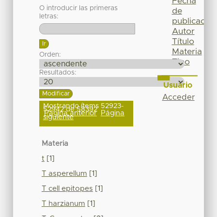
Fecha
O introducir las primeras
de
letras:
publicación
Autor
Título
Materia
Orden:
Tipo
Resultados:
Usuario
Acceder
Mostrando ítems 52923-
52942 de 58392
Página anterior
Página
siguiente
Materia
t
[1]
T asperellum
[1]
T cell epitopes
[1]
T harzianum
[1]