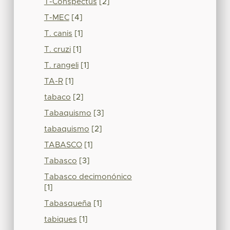
T-Conspectus
[2]
T-MEC
[4]
T. canis
[1]
T. cruzi
[1]
T. rangeli
[1]
TA-R
[1]
tabaco
[2]
Tabaquismo
[3]
tabaquismo
[2]
TABASCO
[1]
Tabasco
[3]
Tabasco decimonónico
[1]
Tabasqueña
[1]
tabiques
[1]