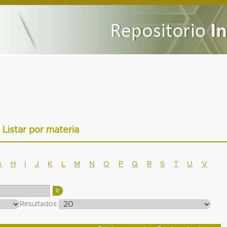
Listar por materia
G
H
I
J
K
L
M
N
O
P
Q
R
S
T
U
V
Resultados: