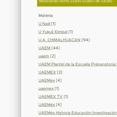
Mostrando ítems 55941-55960 de 58385
Materia
U Najil
[1]
U Yukuli Ximbal
[1]
U.A. CHIMALHUACAN
[94]
UAEM
[44]
uaem
[2]
UAEM Plantel de la Escuela Preparatoria 
UAEMEX
[2]
UAEMex
[4]
uaemex
[1]
UAEMEX TV
[1]
UAEMéx
[4]
UAEMéx Historia Educación Investigació