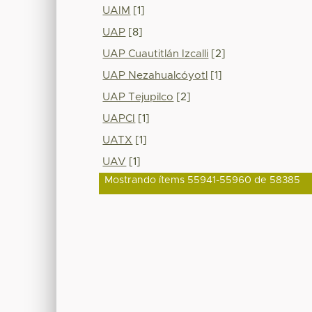
UAIM
[1]
UAP
[8]
UAP Cuautitlán Izcalli
[2]
UAP Nezahualcóyotl
[1]
UAP Tejupilco
[2]
UAPCI
[1]
UATX
[1]
UAV
[1]
Mostrando ítems 55941-55960 de 58385