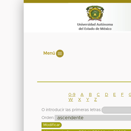
Menú
0-9
A
B
C
D
E
F
W
X
Y
Z
O introducir las primeras letras:
Orden: