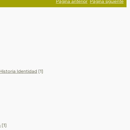
Página anterior
Página siguiente
Historia Identidad
[1]
n
[1]