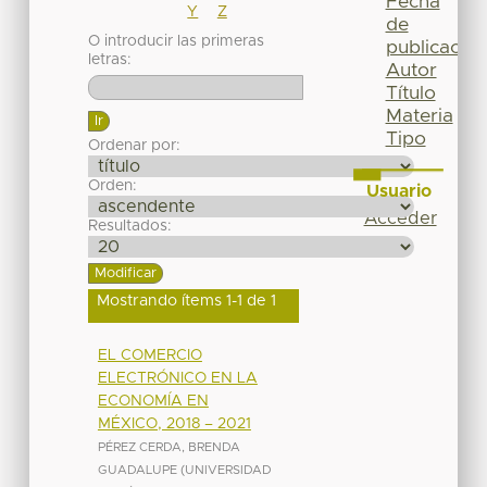
Fecha
Y
Z
de
O introducir las primeras
publicación
letras:
Autor
Título
Materia
Tipo
Ordenar por:
Orden:
Usuario
Acceder
Resultados:
Mostrando ítems 1-1 de 1
EL COMERCIO
ELECTRÓNICO EN LA
ECONOMÍA EN
MÉXICO, 2018 – 2021
PÉREZ CERDA, BRENDA
GUADALUPE
(
UNIVERSIDAD