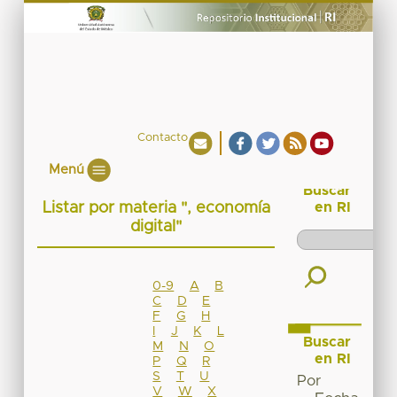
Contacto
Menú
Buscar
Listar por materia ", economía
en RI
digital"
0-9
A
B
C
D
E
F
G
H
I
J
K
L
Buscar
M
N
O
en RI
P
Q
R
S
T
U
Por
V
W
X