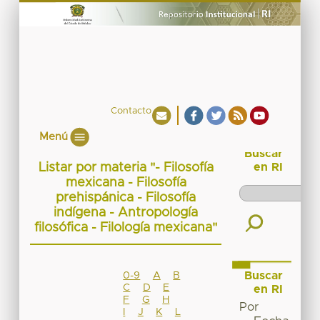
Contacto
Menú
Buscar
Listar por materia "- Filosofía
en RI
mexicana - Filosofía
prehispánica - Filosofía
indígena - Antropología
filosófica - Filología mexicana"
Buscar
0-9
A
B
C
D
E
en RI
F
G
H
Por
I
J
K
L