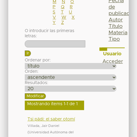
Fecha
M
N
O
de
P
Q
R
S
T
U
publicación
V
W
X
Autor
Y
Z
Título
O introducir las primeras
Materia
letras:
Tipo
Usuario
Ordenar por:
Acceder
Orden:
Resultados:
Mostrando ítems 1-1 de 1
Tsi pädi: el saber otomí
Villada, Jair Daniel
(
Universidad Autónoma del