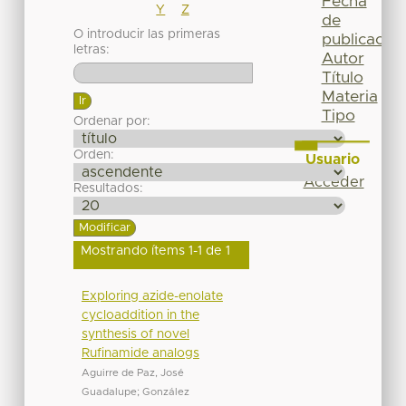
Fecha
Y
Z
de
O introducir las primeras
publicación
letras:
Autor
Título
Materia
Tipo
Ordenar por:
Orden:
Usuario
Acceder
Resultados:
Mostrando ítems 1-1 de 1
Exploring azide-enolate
cycloaddition in the
synthesis of novel
Rufinamide analogs
Aguirre de Paz, José
Guadalupe
;
González