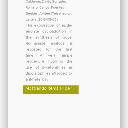
Calderón, Davir
;
González
Romero, Carlos
;
Fuentes
Benítes, Aydeé
(
Tetrahedron
Letters
,
2018-05-02
)
The exploration of azide-
enolate cycloaddition in
the synthesis of novel
Rufinamide analogs is
reported for the first
time. A very simple
procedure involving the
use of β-ketonitriles as
dipolarophiles afforded 5-
aril/heteroayl ...
Mostrando ítems 1-1 de 1