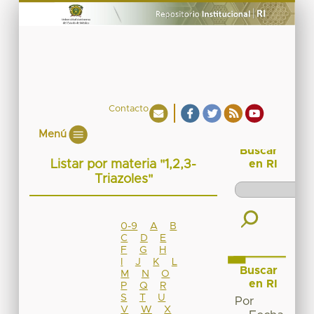
Contacto
Menú
Buscar
Listar por materia "1,2,3-
en RI
Triazoles"
0-9
A
B
C
D
E
F
G
H
I
J
K
L
Buscar
M
N
O
en RI
P
Q
R
S
T
U
Por
V
W
X