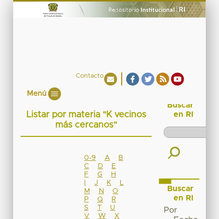
Contacto
Menú
Buscar
Listar por materia "K vecinos
en RI
más cercanos"
0-9
A
B
C
D
E
F
G
H
I
J
K
L
Buscar
M
N
O
en RI
P
Q
R
S
T
U
Por
V
W
X