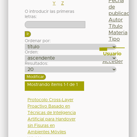
Fecha
Y
Z
de
O introducir las primeras
publicación
letras:
Autor
Título
Materia
Tipo
Ordenar por:
Orden:
Usuario
Acceder
Resultados:
Mostrando ítems 1-1 de 1
Protocolo Cross-Layer
Proactivo Basado en
Técnicas de Inteligencia
Artificial para Handover
sin Fisuras en
Ambientes Móviles