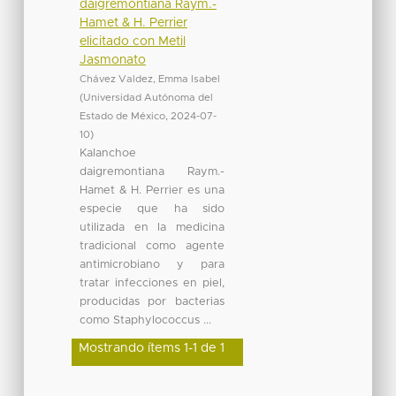
daigremontiana Raym.-
Hamet & H. Perrier
elicitado con Metil
Jasmonato
Chávez Valdez, Emma Isabel
(
Universidad Autónoma del
Estado de México
,
2024-07-
10
)
Kalanchoe
daigremontiana Raym.-
Hamet & H. Perrier es una
especie que ha sido
utilizada en la medicina
tradicional como agente
antimicrobiano y para
tratar infecciones en piel,
producidas por bacterias
como Staphylococcus ...
Mostrando ítems 1-1 de 1