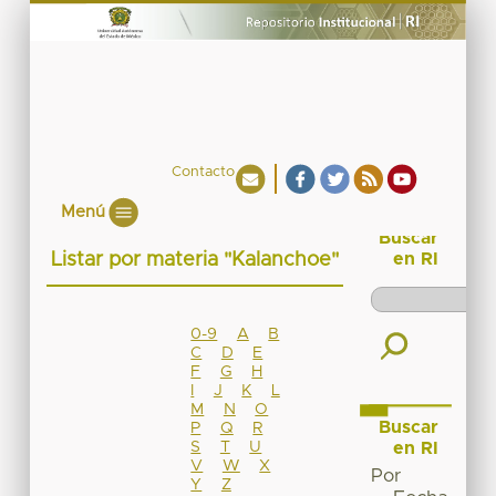
Contacto
Menú
Buscar
Listar por materia "Kalanchoe"
en RI
0-9
A
B
C
D
E
F
G
H
I
J
K
L
M
N
O
Buscar
P
Q
R
S
T
U
en RI
V
W
X
Por
Y
Z