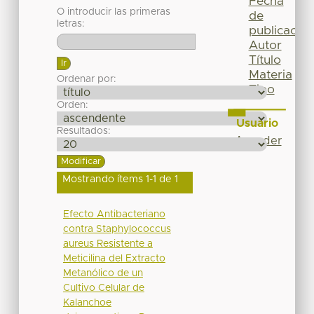
Fecha
O introducir las primeras
de
letras:
publicación
Autor
Título
Materia
Ordenar por:
Tipo
Orden:
Usuario
Resultados:
Acceder
Mostrando ítems 1-1 de 1
Efecto Antibacteriano
contra Staphylococcus
aureus Resistente a
Meticilina del Extracto
Metanólico de un
Cultivo Celular de
Kalanchoe