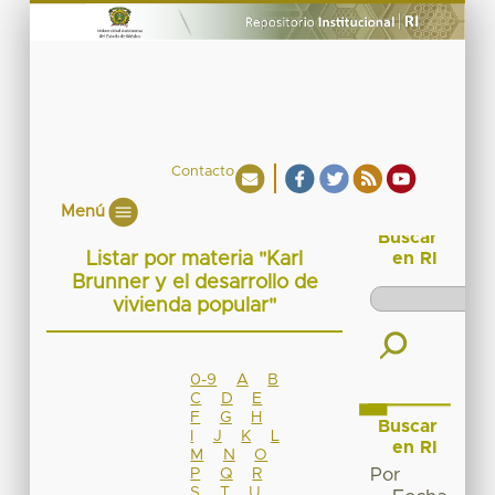
Contacto
Menú
Buscar
Listar por materia "Karl
en RI
Brunner y el desarrollo de
vivienda popular"
0-9
A
B
C
D
E
F
G
H
Buscar
I
J
K
L
en RI
M
N
O
P
Q
R
Por
S
T
U