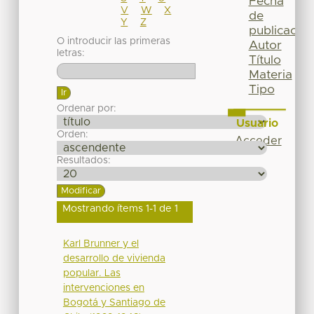
Fecha
V
W
X
de
Y
Z
publicación
O introducir las primeras
Autor
letras:
Título
Materia
Tipo
Ordenar por:
Usuario
Orden:
Acceder
Resultados:
Mostrando ítems 1-1 de 1
Karl Brunner y el
desarrollo de vivienda
popular. Las
intervenciones en
Bogotá y Santiago de