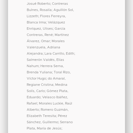
Josué Roberto
;
Contreras
Bulnes, Rosalía
;
Aguillón Sol,
Lizzeth
;
Flores Ferreyra,
Blanca Irma
;
Velázquez
Enríquez, Ulises
;
García
Contreras, René
;
Martínez
Álvarez, Omar
;
Morales
Valenzuela, Adriana
Alejandra
;
Lara Carrillo, Edith
;
Salmerón Valdés, Elías
Nahum
;
Herrera Serna,
Brenda Yuliana
;
Toral Rizo,
Víctor Hugo
;
do Amaral,
Regiane Cristina
;
Medina
Solís, Carlo
;
Gómez Plata,
Eduardo
;
Velasco Ibáñez,
Rafael
;
Morales Luckie, Raúl
Alberto
;
Romero Guzmán,
Elizabeth Teresita
;
Pérez
Sánchez, Guillermo
;
Serrano
Plata, María de Jesús
;