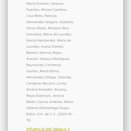
María Dolores
;
Velasco
Fuentes, Miriam Carolina
;
Cruz Bello, Patricia
;
Hernández Vergara, Gabriela
;
Olivos Rubio, Micaela
;
Rico
González, María de Lourdes
;
García Hernández, María de
Lourdes
;
Arana Gómez,
Beatriz
;
Monroy Rojas,
Araceli
;
Velasco Rodríguez,
Raymundo
;
Contreras
Garfias, María Elena
;
Hernández Ortega, Yolanda
;
Cárdenas Becerril, Lucila
;
Silveira Kempfer, Silvana
;
Rojas Espinoza, Jessica
Belén
;
García Jiménez, María
Alberta
(
Alfaomega Grupo
Editor, S.A. de C.V.
,
2020-10-
15
)
Influencia del tabaco y