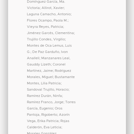
Domínguez García, Ma.
Victoria
;
Allirot, Xavier
;
Laguna Camacho, Antonio
;
Flores Ocampo, Paola M.
;
Vieyra Reyes, Patricia
;
Jiménez Garcés, Clementina
;
Trujillo Condes, Virgilio
;
Montes de Oca Lemus, Luis
G.
;
De Paz Garduño, Ivon
Analleli
;
Manzanares Leal,
Gauddy Lizeth
;
Coronel
Martínez, Jaime
;
Rodríguez
Morales, Miguel
;
Bustamante
Montes, Lilia Patricia
;
Sandoval Trujillo, Horacio
;
Ramírez Durán, Ninfa
;
Ramírez Franco, Jorge
;
Torres
García, Eugenio
;
Oros
Pantoja, Rigoberto
;
Azorín
Vega, Erika Patricia
;
Rojas
Calderón, Eva Leticia
;
Morales González,