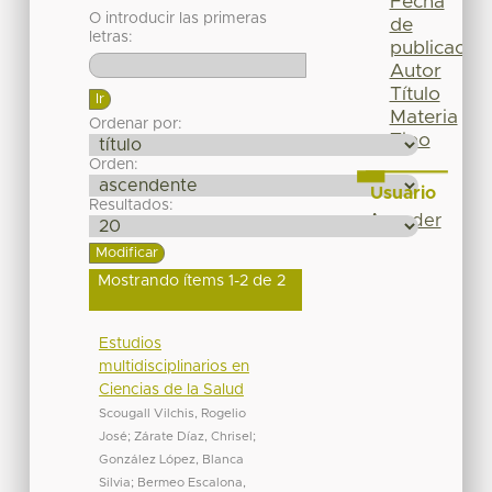
Fecha
O introducir las primeras
de
letras:
publicación
Autor
Título
Materia
Ordenar por:
Tipo
Orden:
Usuario
Resultados:
Acceder
Mostrando ítems 1-2 de 2
Estudios
multidisciplinarios en
Ciencias de la Salud
Scougall Vilchis, Rogelio
José
;
Zárate Díaz, Chrisel
;
González López, Blanca
Silvia
;
Bermeo Escalona,