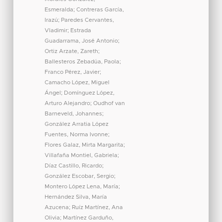
Esmeralda
;
Contreras García,
Irazú
;
Paredes Cervantes,
Vladimir
;
Estrada
Guadarrama, José Antonio
;
Ortiz Arzate, Zareth
;
Ballesteros Zebadúa, Paola
;
Franco Pérez, Javier
;
Camacho López, Miguel
Ángel
;
Domínguez López,
Arturo Alejandro
;
Oudhof van
Barneveld, Johannes
;
González Arratia López
Fuentes, Norma Ivonne
;
Flores Galaz, Mirta Margarita
;
Villafaña Montiel, Gabriela
;
Díaz Castillo, Ricardo
;
González Escobar, Sergio
;
Montero López Lena, María
;
Hernández Silva, María
Azucena
;
Ruíz Martínez, Ana
Olivia
;
Martínez Garduño,