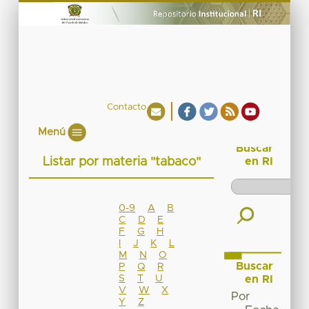
Contacto
Menú
Buscar
Listar por materia "tabaco"
en RI
0-9
A
B
C
D
E
F
G
H
I
J
K
L
M
N
O
Buscar
P
Q
R
S
T
U
en RI
V
W
X
Por
Y
Z