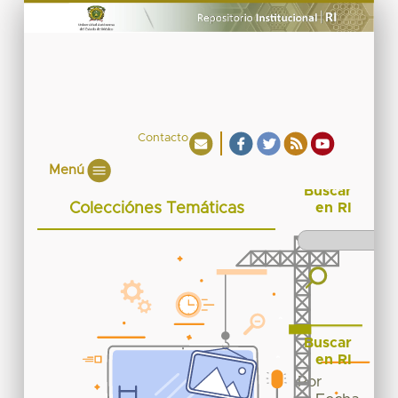
Contacto
Menú
Buscar
Colecciónes Temáticas
en RI
Buscar
en RI
Por