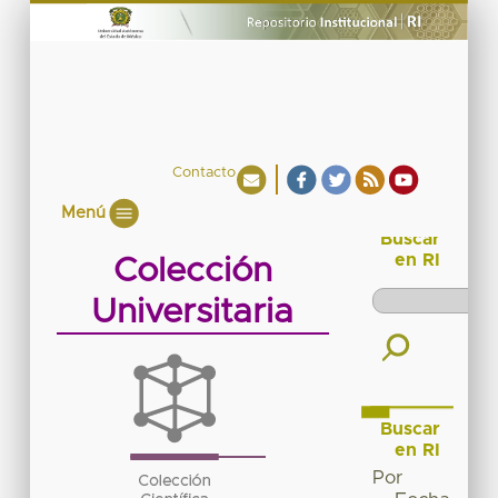
Contacto
Menú
Buscar
en RI
Colección
Universitaria
Buscar
en RI
Por