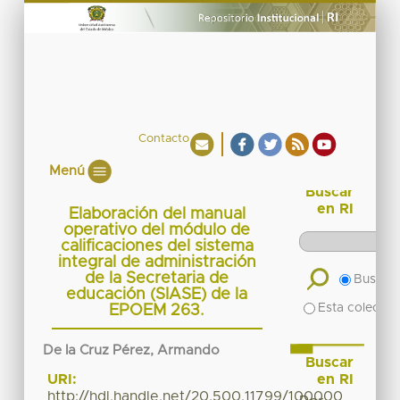
Contacto
Menú
Buscar
en RI
Elaboración del manual
operativo del módulo de
calificaciones del sistema
integral de administración
de la Secretaria de
Buscar 
educación (SIASE) de la
Esta colecció
EPOEM 263.
De la Cruz Pérez, Armando
Buscar
en RI
URI:
http://hdl.handle.net/20.500.11799/100000