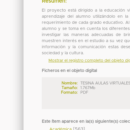
Resumen:
El proyecto está dirigido a la educación v
aprendizaje del alumno utilizándolo en la
requerimiento de cada grado educativo. Al
alumno y se toma en cuenta los diferentes 
investigar las maneras adecuadas de bri
muestren interés en el estudio a su vez que
información y la comunicación estas des
sociedad y la cultura.
Mostrar el registro completo del objeto dig
Ficheros en el objeto digital
Nombre:
TESINA AULAS VIRTUALES 
Tamaño:
1.767Mb
Formato:
PDF
Este ítem aparece en la(s) siguiente(s) cole
[563]
Académica