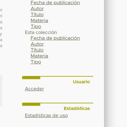
Fecha de publicación
Autor
el
Título
el
Materia
da
Tipo
 a
Esta colección
 y
Fecha de publicación
la
Autor
la
Título
Materia
Tipo
Usuario
Acceder
Estadísticas
Estadísticas de uso