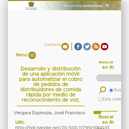
Contacto
Menú
Buscar
en RI
Desarrollo y distribución
de una aplicación móvil
para automatizar el cobro
de pedidos de
distribuidores de comida
Buscar 
rápida por medio de
Esta colecció
reconocimiento de voz.
Vergara Espinoza, José Francisco
Buscar
en RI
URI:
http://hdl.handle.net/20.500.11799/100033