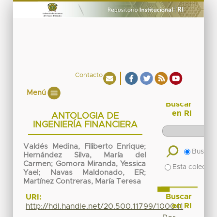
Contacto
Menú
Buscar
en RI
ANTOLOGIA DE
INGENIERÍA FINANCIERA
Valdés Medina, Filiberto Enrique
;
Buscar 
Hernández Silva, María del
Carmen
;
Gomora Miranda, Yessica
Esta colecció
Yael
;
Navas Maldonado, ER
;
Martínez Contreras, María Teresa
Buscar
URI:
en RI
http://hdl.handle.net/20.500.11799/100041