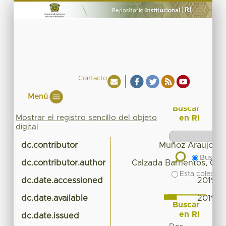
Contacto
Menú
Buscar
Mostrar el registro sencillo del objeto
en RI
digital
dc.contributor
Muñoz Araujo, J
Buscar 
dc.contributor.author
Calzada Barrientos, Cás
Esta colecció
dc.date.accessioned
2019-0
dc.date.available
2019-0
Buscar
en RI
dc.date.issued