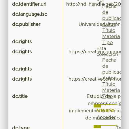
Por
dc.identifier.uri
http://hdl.handle.net/20.5
Fecha
de
dc.language.iso
publicación
Autor
dc.publisher
Universidad Autónoma
Título
Materia
dc.rights
Tipo
Esta
dc.rights
https://creativecommons.o
colección
Fecha
de
dc.rights
publicación
Autor
dc.rights
https://creativecommons.o
Título
Materia
Tipo
dc.title
Estudio de la peq
empresa con giro 
Usuario
implementando técnicas d
Acceder
de mercados caso 
dc.type
Tesis