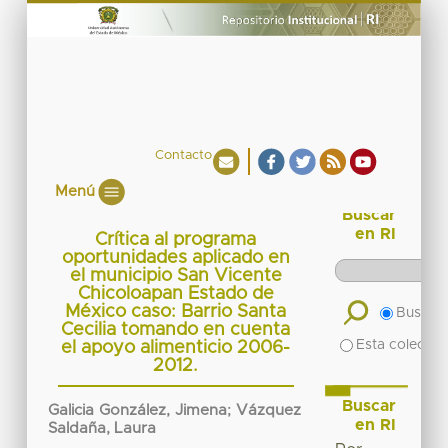
Contacto
Menú
Buscar
en RI
Crítica al programa
oportunidades aplicado en
el municipio San Vicente
Chicoloapan Estado de
México caso: Barrio Santa
Buscar 
Cecilia tomando en cuenta
Esta colecció
el apoyo alimenticio 2006-
2012.
Buscar
Galicia González, Jimena
;
Vázquez
en RI
Saldaña, Laura