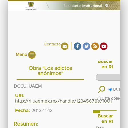
Contacto
Menú
Buscar
en RI
Obra "Los adictos
anónimos"
DGCU, UAEM
Buscar 
URI:
Esta colecció
http://ri.uaemex.mx/handle/123456789/1001
Fecha:
2013-11-13
Buscar
en RI
Resumen: