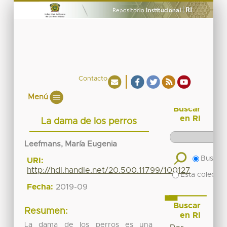
Contacto
Menú
Buscar
en RI
La dama de los perros
Leefmans, María Eugenia
Buscar 
URI:
http://hdl.handle.net/20.500.11799/100127
Esta colecció
Fecha:
2019-09
Buscar
Resumen:
en RI
La dama de los perros es una