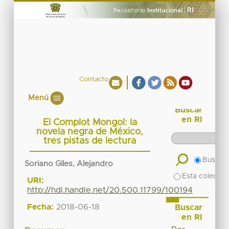
Contacto
Menú
Buscar
en RI
El Complot Mongol: la
novela negra de México,
tres pistas de lectura
Buscar 
Soriano Giles, Alejandro
Esta colecció
URI:
http://hdl.handle.net/20.500.11799/100194
Fecha:
2018-06-18
Buscar
en RI