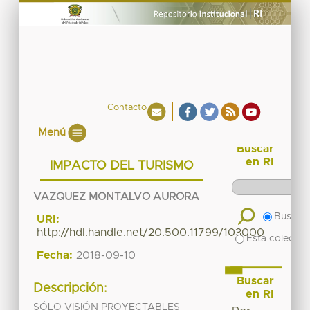
Contacto
Menú
Buscar
en RI
IMPACTO DEL TURISMO
VAZQUEZ MONTALVO AURORA
Buscar 
URI:
http://hdl.handle.net/20.500.11799/103000
Esta colecció
Fecha:
2018-09-10
Buscar
Descripción:
en RI
SÓLO VISIÓN PROYECTABLES