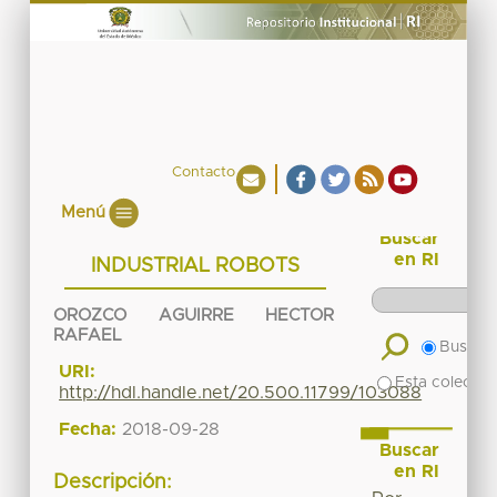
Contacto
Menú
Buscar
en RI
INDUSTRIAL ROBOTS
OROZCO AGUIRRE HECTOR
RAFAEL
Buscar 
URI:
Esta colecció
http://hdl.handle.net/20.500.11799/103088
Fecha:
2018-09-28
Buscar
en RI
Descripción: