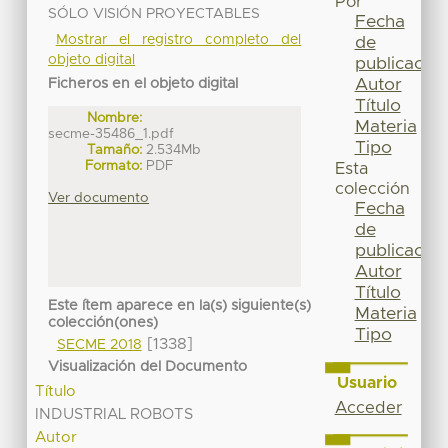
Por
SÓLO VISIÓN PROYECTABLES
Fecha
Mostrar el registro completo del
de
objeto digital
publicación
Autor
Ficheros en el objeto digital
Título
Nombre:
Materia
secme-35486_1.pdf
Tipo
Tamaño:
2.534Mb
Formato:
PDF
Esta
colección
Ver documento
Fecha
de
publicación
Autor
Título
Este ítem aparece en la(s) siguiente(s)
Materia
colección(ones)
Tipo
[1338]
SECME 2018
Visualización del Documento
Usuario
Título
Acceder
INDUSTRIAL ROBOTS
Autor