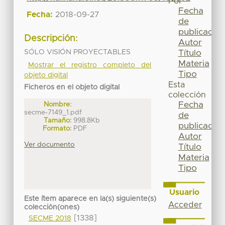
Por
Fecha
Fecha:
2018-09-27
de
publicación
Descripción:
Autor
SÓLO VISIÓN PROYECTABLES
Título
Materia
Mostrar el registro completo del
Tipo
objeto digital
Esta
Ficheros en el objeto digital
colección
Fecha
Nombre:
secme-7149_1.pdf
de
Tamaño:
998.8Kb
publicación
Formato:
PDF
Autor
Ver documento
Título
Materia
Tipo
Usuario
Este ítem aparece en la(s) siguiente(s)
Acceder
colección(ones)
[1338]
SECME 2018