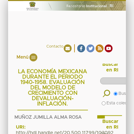
Contacto
Menú
Buscar
en RI
LA ECONOMÍA MEXICANA
DURANTE EL PERIODO
1940-1958. EVALUACIÓN
DEL MODELO DE
CRECIMIENTO CON
Buscar 
DEVALUACIÓN-
Esta colecció
INFLACIÓN.
MUÑOZ JUMILLA ALMA ROSA
Buscar
en RI
URI:
http://hdl.handle.net/20.500.11799/103092