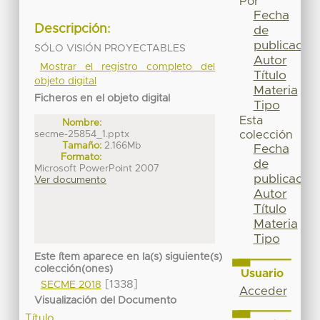
Por
Fecha
Descripción:
de
publicación
SÓLO VISIÓN PROYECTABLES
Autor
Mostrar el registro completo del
Título
objeto digital
Materia
Ficheros en el objeto digital
Tipo
Esta
Nombre:
secme-25854_1.pptx
colección
Tamaño:
2.166Mb
Fecha
Formato:
de
Microsoft PowerPoint 2007
publicación
Ver documento
Autor
Título
Materia
Tipo
Este ítem aparece en la(s) siguiente(s)
colección(ones)
Usuario
[1338]
SECME 2018
Acceder
Visualización del Documento
Título