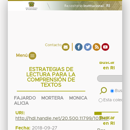
Contacto
Menú
Buscar
en RI
ESTRATEGIAS DE
LECTURA PARA LA
COMPRENSIÓN DE
TEXTOS
Buscar 
FAJARDO MORTERA MONICA
Esta colecció
ALICIA
URI:
Buscar
http://hdl.handle.net/20.500.11799/103147
en RI
Fecha:
2018-09-27