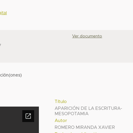
ital
Ver documento
7
cción(ones)
Título
APARICIÓN DE LA ESCRITURA-
MESOPOTAMIA
Autor
ROMERO MIRANDA XAVIER