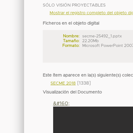
SÓLO VISIÓN PROYECTABLES
Mostrar el registro completo del objeto dig
Ficheros en el objeto digital
Nombre:
secme-25492_1.pptx
Tamaño:
22.20Mb
Formato:
Microsoft PowerPoint 200
Este ítem aparece en la(s) siguiente(s) cole
[1338]
SECME 2018
Visualización del Documento
&#160;