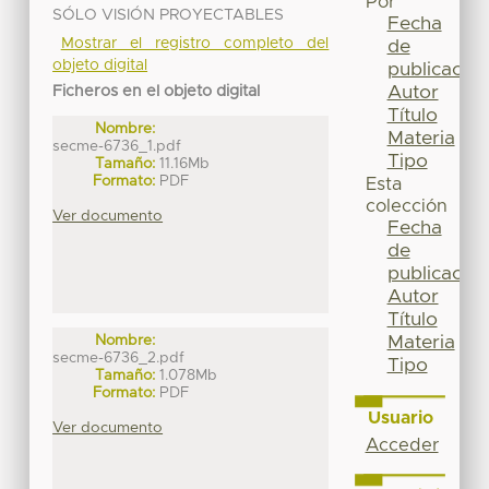
Por
SÓLO VISIÓN PROYECTABLES
Fecha
Mostrar el registro completo del
de
objeto digital
publicación
Autor
Ficheros en el objeto digital
Título
Nombre:
Materia
secme-6736_1.pdf
Tipo
Tamaño:
11.16Mb
Formato:
PDF
Esta
colección
Ver documento
Fecha
de
publicación
Autor
Título
Materia
Nombre:
secme-6736_2.pdf
Tipo
Tamaño:
1.078Mb
Formato:
PDF
Usuario
Ver documento
Acceder