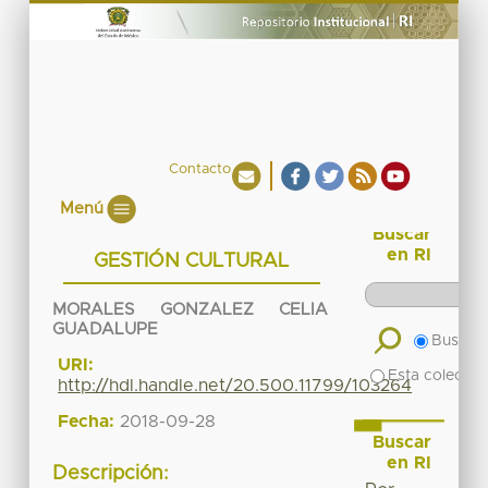
Contacto
Menú
Buscar
en RI
GESTIÓN CULTURAL
MORALES GONZALEZ CELIA
GUADALUPE
Buscar 
URI:
Esta colecció
http://hdl.handle.net/20.500.11799/103264
Fecha:
2018-09-28
Buscar
en RI
Descripción: