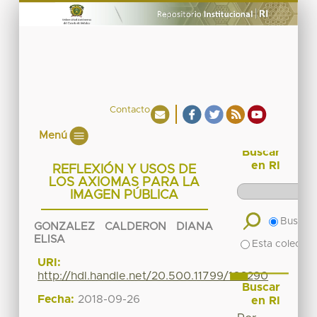
Contacto
Menú
Buscar
en RI
REFLEXIÓN Y USOS DE
LOS AXIOMAS PARA LA
IMAGEN PÚBLICA
Buscar 
GONZALEZ CALDERON DIANA
ELISA
Esta colecció
URI:
http://hdl.handle.net/20.500.11799/103290
Buscar
Fecha:
2018-09-26
en RI