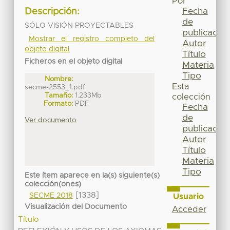
Por
Fecha
Descripción:
de
SÓLO VISIÓN PROYECTABLES
publicación
Mostrar el registro completo del
Autor
objeto digital
Título
Ficheros en el objeto digital
Materia
Tipo
Nombre:
Esta
secme-2553_1.pdf
Tamaño:
1.233Mb
colección
Formato:
PDF
Fecha
de
Ver documento
publicación
Autor
Título
Materia
Tipo
Este ítem aparece en la(s) siguiente(s)
colección(ones)
[1338]
SECME 2018
Usuario
Visualización del Documento
Acceder
Título