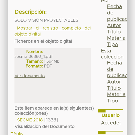
Por
Fecha
Descripción:
de
publicación
SÓLO VISIÓN PROYECTABLES
Autor
Mostrar el registro completo del
Título
objeto digital
Materia
Ficheros en el objeto digital
Tipo
Esta
Nombre:
secme-36860_1.pdf
colección
Tamaño:
1.594Mb
Fecha
Formato:
PDF
de
publicación
Ver documento
Autor
Título
Materia
Tipo
Este ítem aparece en la(s) siguiente(s)
colección(ones)
Usuario
[1338]
SECME 2018
Acceder
Visualización del Documento
Título