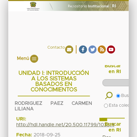
Contacto
Menú
Buscar
en RI
UNIDAD I: INTRODUCCIÓN
A LOS SISTEMAS
BASADOS EN
CONOCIMIENTOS
Buscar 
RODRIGUEZ PAEZ CARMEN
Esta colecció
LILIANA
URI:
Buscar
http://hdl.handle.net/20.500.11799/103314
en RI
Fecha:
2018-09-25