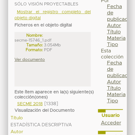
Por
SÓLO VISIÓN PROYECTABLES
Fecha
Mostrar el registro completo del
de
objeto digital
publicación
Autor
Ficheros en el objeto digital
Título
Nombre:
Materia
secme-15746_1.pdf
Tipo
Tamaño:
3.054Mb
Formato:
PDF
Esta
colección
Ver documento
Fecha
de
publicación
Autor
Título
Este ítem aparece en la(s) siguiente(s)
Materia
colección(ones)
Tipo
[1338]
SECME 2018
Visualización del Documento
Usuario
Título
Acceder
ESTADÍSTICA DESCRIPTIVA
Autor