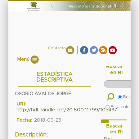
Contacto
Menú
Buscar
en RI
ESTADÍSTICA
DESCRIPTIVA
OSORIO AVALOS JORGE
Buscar 
URI:
Esta colecció
http://hdl.handle.net/20.500.11799/103437
Fecha:
2018-09-25
Buscar
en RI
Descripción: