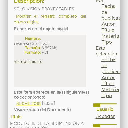
Por
Descripción:
Fecha
SÓLO VISIÓN PROYECTABLES
de
Mostrar el registro completo del
publicación
objeto digital
Autor
Ficheros en el objeto digital
Título
Materia
Nombre:
Tipo
secme-27617_1.pdf
Tamaño:
3.397Mb
Esta
Formato:
PDF
colección
Fecha
Ver documento
de
publicación
Autor
Título
Materia
Este ítem aparece en la(s) siguiente(s)
Tipo
colección(ones)
[1338]
SECME 2018
Usuario
Visualización del Documento
Acceder
Título
MÓDULO III. DE LA BIDIMENSIÓN A