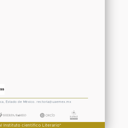
ca, Estado de México.
rectoria@uaemex.mx
nstituto científico Literario"