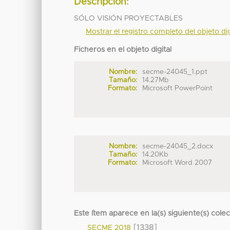
Descripción:
SÓLO VISIÓN PROYECTABLES
Mostrar el registro completo del objeto dig
Ficheros en el objeto digital
Nombre:
secme-24045_1.ppt
Tamaño:
14.27Mb
Formato:
Microsoft PowerPoint
Nombre:
secme-24045_2.docx
Tamaño:
14.20Kb
Formato:
Microsoft Word 2007
Este ítem aparece en la(s) siguiente(s) cole
[1338]
SECME 2018