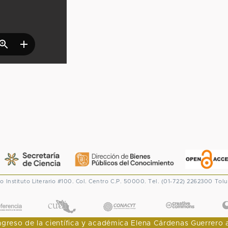
co
Instituto Literario #100. Col. Centro
C.P. 50000. Tel. (01-722) 2262300
Tolu
CONACYT
eso de la científica y académica Elena Cárdenas Guerrero al I