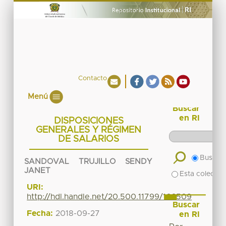
Contacto
Menú
Buscar
en RI
DISPOSICIONES
GENERALES Y RÉGIMEN
DE SALARIOS
Buscar 
SANDOVAL TRUJILLO SENDY
JANET
Esta colecció
URI:
http://hdl.handle.net/20.500.11799/103509
Buscar
Fecha:
2018-09-27
en RI