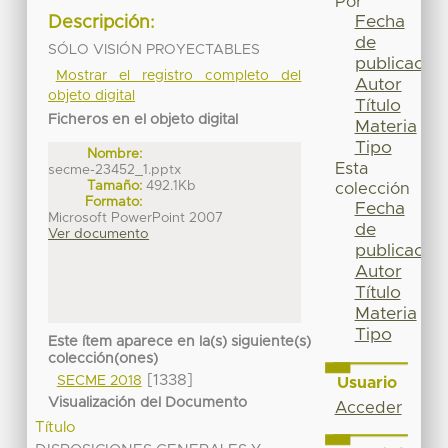
Por
Fecha
Descripción:
de
SÓLO VISIÓN PROYECTABLES
publicación
Mostrar el registro completo del
Autor
objeto digital
Título
Ficheros en el objeto digital
Materia
Tipo
Nombre:
Esta
secme-23452_1.pptx
Tamaño:
492.1Kb
colección
Formato:
Fecha
Microsoft PowerPoint 2007
de
Ver documento
publicación
Autor
Título
Materia
Tipo
Este ítem aparece en la(s) siguiente(s)
colección(ones)
[1338]
SECME 2018
Usuario
Visualización del Documento
Acceder
Título