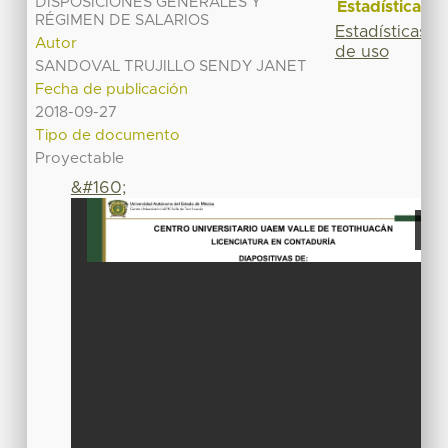
DISPOSICIONES GENERALES Y
Estadísticas
RÉGIMEN DE SALARIOS
Estadísticas
Autor
de uso
SANDOVAL TRUJILLO SENDY JANET
Fecha de publicación
2018-09-27
Tipo de documento
Proyectable
&#160;