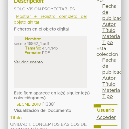
Por
Descripción:
Fecha
SÓLO VISIÓN PROYECTABLES
de
Mostrar el registro completo del
publicación
objeto digital
Autor
Ficheros en el objeto digital
Título
Materia
Nombre:
Tipo
secme-16862_1.pdf
Tamaño:
4.547Mb
Esta
Formato:
PDF
colección
Fecha
Ver documento
de
publicación
Autor
Título
Materia
Este ítem aparece en la(s) siguiente(s)
Tipo
colección(ones)
[1338]
SECME 2018
Usuario
Visualización del Documento
Acceder
Título
UNIDAD 1. CONCEPTOS BÁSICOS DE