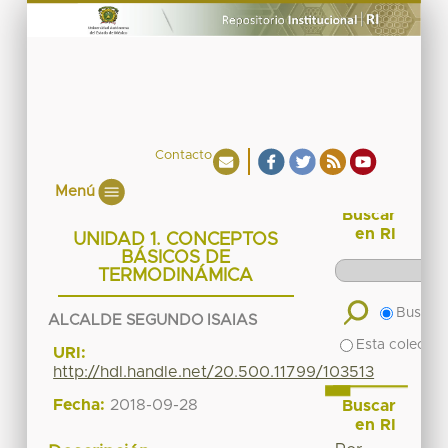
Contacto
Menú
Buscar
en RI
UNIDAD 1. CONCEPTOS
BÁSICOS DE
TERMODINÁMICA
Buscar 
ALCALDE SEGUNDO ISAIAS
Esta colecció
URI:
http://hdl.handle.net/20.500.11799/103513
Fecha:
2018-09-28
Buscar
en RI