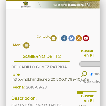
Contacto
Menú
Buscar
en RI
GOBIERNO DE TI 2
DELGADILLO GOMEZ PATRICIA
Buscar 
URI:
http://hdl.handle.net/20.500.11799/103519
Esta colecció
Fecha:
2018-09-28
Buscar
Descripción:
en RI
SÓLO VISIÓN PROYECTABLES