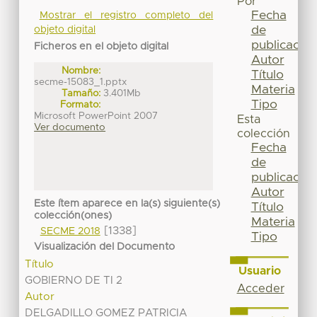
Por
Fecha
Mostrar el registro completo del
de
objeto digital
publicación
Ficheros en el objeto digital
Autor
Nombre:
Título
secme-15083_1.pptx
Materia
Tamaño:
3.401Mb
Tipo
Formato:
Microsoft PowerPoint 2007
Esta
Ver documento
colección
Fecha
de
publicación
Autor
Este ítem aparece en la(s) siguiente(s)
Título
colección(ones)
Materia
[1338]
SECME 2018
Tipo
Visualización del Documento
Título
Usuario
GOBIERNO DE TI 2
Acceder
Autor
DELGADILLO GOMEZ PATRICIA