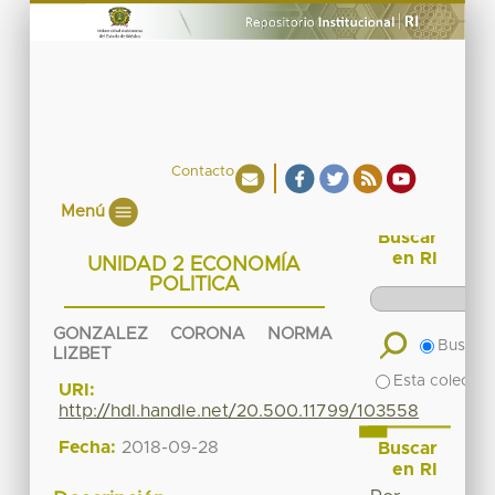
Contacto
Menú
Buscar
en RI
UNIDAD 2 ECONOMÍA
POLITICA
GONZALEZ CORONA NORMA
Buscar 
LIZBET
Esta colecció
URI:
http://hdl.handle.net/20.500.11799/103558
Fecha:
2018-09-28
Buscar
en RI