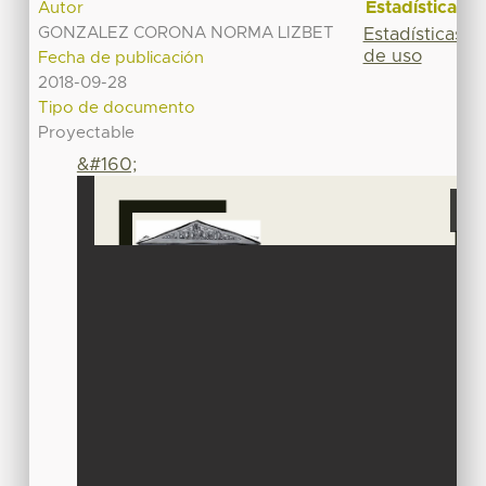
Estadísticas
Autor
GONZALEZ CORONA NORMA LIZBET
Estadísticas
de uso
Fecha de publicación
2018-09-28
Tipo de documento
Proyectable
&#160;