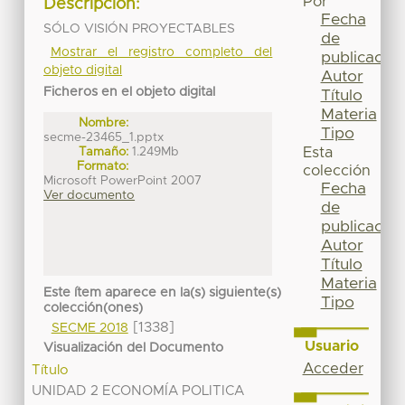
Por
Descripción:
Fecha
SÓLO VISIÓN PROYECTABLES
de
Mostrar el registro completo del
publicación
objeto digital
Autor
Ficheros en el objeto digital
Título
Materia
Nombre:
Tipo
secme-23465_1.pptx
Tamaño:
1.249Mb
Esta
Formato:
colección
Microsoft PowerPoint 2007
Fecha
Ver documento
de
publicación
Autor
Título
Materia
Este ítem aparece en la(s) siguiente(s)
Tipo
colección(ones)
[1338]
SECME 2018
Usuario
Visualización del Documento
Acceder
Título
UNIDAD 2 ECONOMÍA POLITICA