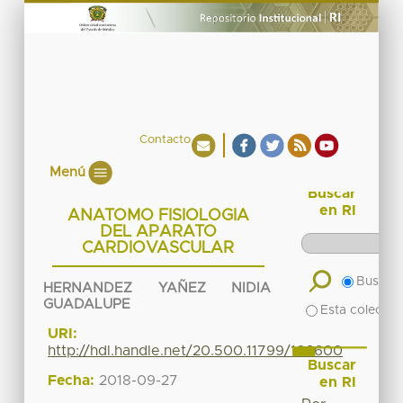
Contacto
Menú
Buscar
en RI
ANATOMO FISIOLOGIA
DEL APARATO
CARDIOVASCULAR
Buscar 
HERNANDEZ YAÑEZ NIDIA
GUADALUPE
Esta colecció
URI:
http://hdl.handle.net/20.500.11799/103600
Buscar
Fecha:
2018-09-27
en RI