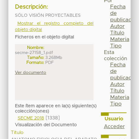
Por
Fecha
Descripción:
de
SÓLO VISIÓN PROYECTABLES
publicación
Mostrar el registro completo del
Autor
objeto digital
Título
Ficheros en el objeto digital
Materia
Tipo
Nombre:
Esta
secme-27158_1.pdf
Tamaño:
3.268Mb
colección
Formato:
PDF
Fecha
de
Ver documento
publicación
Autor
Título
Materia
Tipo
Este ítem aparece en la(s) siguiente(s)
colección(ones)
[1338]
SECME 2018
Usuario
Visualización del Documento
Acceder
Título