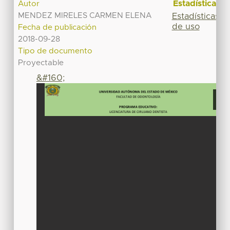
Estadísticas
Autor
MENDEZ MIRELES CARMEN ELENA
Estadísticas
de uso
Fecha de publicación
2018-09-28
Tipo de documento
Proyectable
&#160;