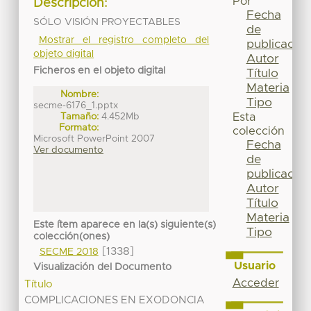
Por
Descripción:
Fecha
SÓLO VISIÓN PROYECTABLES
de
Mostrar el registro completo del
publicación
objeto digital
Autor
Ficheros en el objeto digital
Título
Materia
Nombre:
Tipo
secme-6176_1.pptx
Tamaño:
4.452Mb
Esta
Formato:
colección
Microsoft PowerPoint 2007
Fecha
Ver documento
de
publicación
Autor
Título
Materia
Este ítem aparece en la(s) siguiente(s)
Tipo
colección(ones)
[1338]
SECME 2018
Usuario
Visualización del Documento
Acceder
Título
COMPLICACIONES EN EXODONCIA