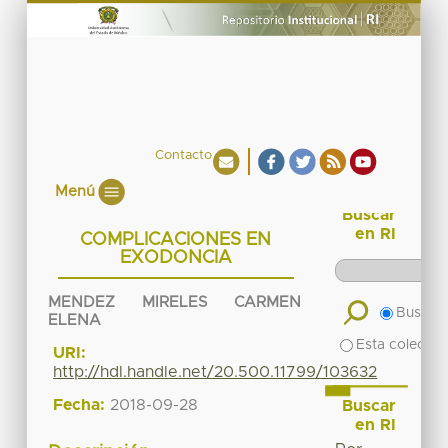
Contacto
Menú
Buscar
en RI
COMPLICACIONES EN
EXODONCIA
MENDEZ MIRELES CARMEN
Buscar 
ELENA
Esta colecció
URI:
http://hdl.handle.net/20.500.11799/103632
Fecha:
2018-09-28
Buscar
en RI