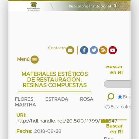
Contacto
Menú
Buscar
en RI
MATERIALES ESTÉTICOS
DE RESTAURACIÓN.
RESINAS COMPUESTAS
Buscar 
FLORES ESTRADA ROSA
MARTHA
Esta colecció
URI:
http://hdl.handle.net/20.500.11799/103647
Buscar
Fecha:
2018-09-28
en RI