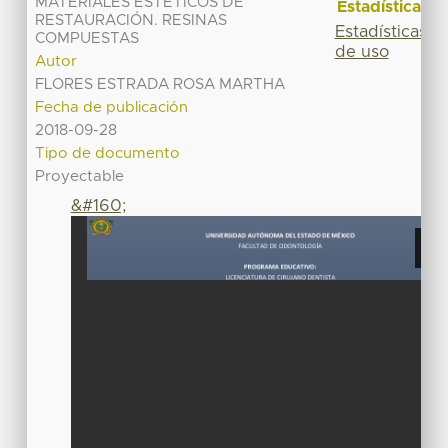
MATERIALES ESTÉTICOS DE
Estadísticas
RESTAURACIÓN. RESINAS
Estadísticas
COMPUESTAS
de uso
Autor
FLORES ESTRADA ROSA MARTHA
Fecha de publicación
2018-09-28
Tipo de documento
Proyectable
&#160;