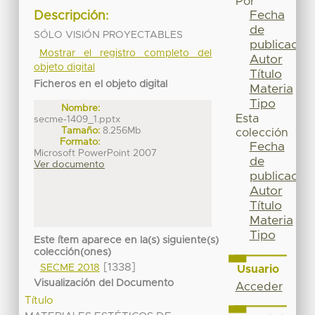
Por
Fecha
Descripción:
de
SÓLO VISIÓN PROYECTABLES
publicación
Mostrar el registro completo del
Autor
objeto digital
Título
Ficheros en el objeto digital
Materia
Tipo
Nombre:
Esta
secme-1409_1.pptx
Tamaño:
8.256Mb
colección
Formato:
Fecha
Microsoft PowerPoint 2007
de
Ver documento
publicación
Autor
Título
Materia
Tipo
Este ítem aparece en la(s) siguiente(s)
colección(ones)
[1338]
SECME 2018
Usuario
Visualización del Documento
Acceder
Título