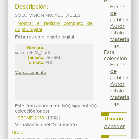
Por
Fecha
Descripción:
de
SÓLO VISIÓN PROYECTABLES
publicación
Mostrar el registro completo del
Autor
objeto digital
Título
Ficheros en el objeto digital
Materia
Tipo
Nombre:
Esta
secme-1623_1.pdf
Tamaño:
387.9Kb
colección
Formato:
PDF
Fecha
de
Ver documento
publicación
Autor
Título
Materia
Tipo
Este ítem aparece en la(s) siguiente(s)
colección(ones)
[1338]
SECME 2018
Usuario
Visualización del Documento
Acceder
Título