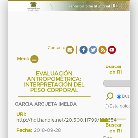
Contacto
Menú
Buscar
en RI
EVALUACIÓN
ANTROPOMÉTRICA:
INTERPRETACIÓN DEL
PESO CORPORAL
Buscar 
GARCIA ARGUETA IMELDA
Esta colecció
URI:
http://hdl.handle.net/20.500.11799/103654
Buscar
Fecha:
2018-09-28
en RI